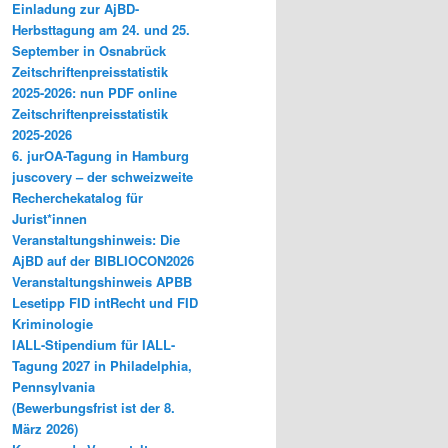
Einladung zur AjBD-
Herbsttagung am 24. und 25.
September in Osnabrück
Zeitschriftenpreisstatistik
2025-2026: nun PDF online
Zeitschriftenpreisstatistik
2025-2026
6. jurOA-Tagung in Hamburg
juscovery – der schweizweite
Recherchekatalog für
Jurist*innen
Veranstaltungshinweis: Die
AjBD auf der BIBLIOCON2026
Veranstaltungshinweis APBB
Lesetipp FID intRecht und FID
Kriminologie
IALL-Stipendium für IALL-
Tagung 2027 in Philadelphia,
Pennsylvania
(Bewerbungsfrist ist der 8.
März 2026)