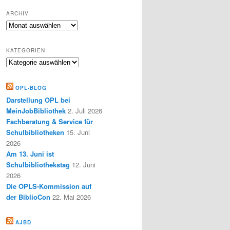
ARCHIV
Archiv
KATEGORIEN
Kategorien
OPL-BLOG
Darstellung OPL bei
MeinJobBibliothek
2. Juli 2026
Fachberatung & Service für
Schulbibliotheken
15. Juni
2026
Am 13. Juni ist
Schulbibliothekstag
12. Juni
2026
Die OPLS-Kommission auf
der BiblioCon
22. Mai 2026
AJBD