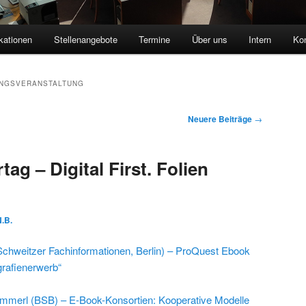
kationen
Stellenangebote
Termine
Über uns
Intern
Kon
UNGSVERANSTALTUNG
Neuere Beiträge
→
tag – Digital First. Folien
.B.
(Schweitzer Fachinformationen, Berlin) – ProQuest Ebook
grafienerwerb“
ammerl (BSB) – E-Book-Konsortien: Kooperative Modelle