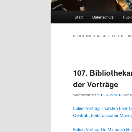
Hauptmenü
Start
Datenschutz
Publi
SCHLAGWORTARCHIV:
FORTBILD
Beitragsnavigation
107. Bibliothekar
der Vorträge
Veröffentlicht am
15. Juni 2018
von
N
Folien Vortrag Thorsten Lohr 
Central: „Elektronischer Mono
Folien Vortrag Dr. Michaela H