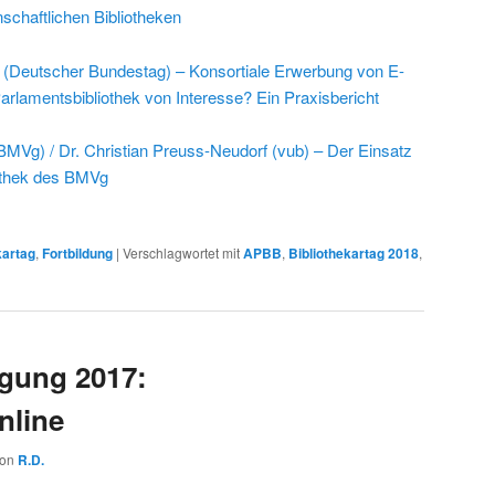
schaftlichen Bibliotheken
l (Deutscher Bundestag) – Konsortiale Erwerbung von E-
Parlamentsbibliothek von Interesse? Ein Praxisbericht
BMVg) / Dr. Christian Preuss-Neudorf (vub) – Der Einsatz
iothek des BMVg
kartag
,
Fortbildung
|
Verschlagwortet mit
APBB
,
Bibliothekartag 2018
,
gung 2017:
nline
von
R.D.