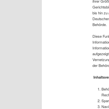
ihrer Größ
Gerichtsbi
bis hin zu
Deutschen 
Behörde.
Diese Funk
Informatio
Informatio
aufgezeigt
Vernetzung
der Behör
Inhaltsve
Behö
Rech
Spar
Navi