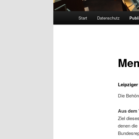
Hauptmenü
Start
Datenschutz
Publ
Me
Leipzige
Die Behörd
Aus dem 
Ziel dies
denen die 
Bundesrep