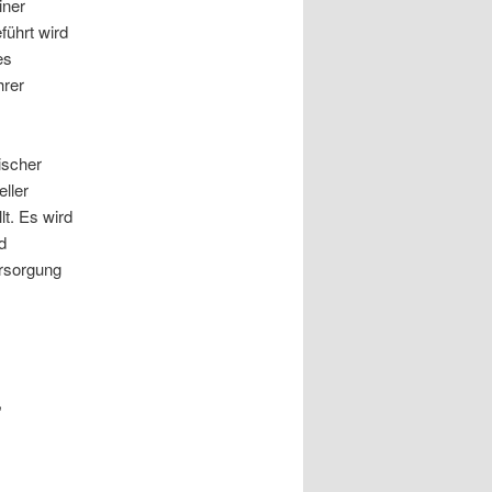
iner
führt wird
es
hrer
ischer
eller
t. Es wird
d
ersorgung
,