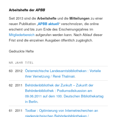
Arbeitshefte der
APBB
Seit 2013 sind die
Arbeitshefte
und die
Mitteilungen
zu einer
neuen Publikation „
APBB
aktuell
“ verschmolzen, die online
erscheint und bis zum Ende des Erscheinungsjahres im
Mitgliederbereich
aufgerufen werden kann. Nach Ablauf dieser
Frist sind die einzelnen Ausgaben öffentlich zugänglich.
Gedruckte Hefte
NR.
JAHR
TITEL
63
2012
Österreichische Landesamtsbibliotheken : Vorteile
ihrer Vernetzung / René Thalmair
.
62
2011
Behördenbibliothek der Zunkuft – Zukunft der
Behördenbibliothek : Podiumsdiskussion am
09.06.2011 auf dem 100. Deutschen Bibliothekartag
in Berlin
.
61
2011
Toolbar : Optimierung von Internetrecherchen an
niedersächsischen Behördenbibliotheken /