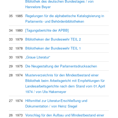
Bibliothek des deutschen Bundestages / von
Hannelore Beyer
35
1985
Regelungen für die alphabetische Katalogisierung in
Parlaments- und Behördenbibliotheken
34
1980
[Tagungsberichte der APBB]
33
1979
Bibliotheken der Bundeswehr TEIL 2
32
1978
Bibliotheken der Bundeswehr TEIL 1
30
1976
„Graue Literatur“
29
1975
Die Neugestaltung der Parlamentsdrucksachen
28
1974
Musterverzeichnis für den Mindestbestand einer
Bibliothek beim Arbeitsgericht mit Empfehlungen für
Landesarbeitsgerichte nach dem Stand vom 01.April
1974 / von Uta Hakemeyer
27
1974
Hilfsmittel zur Literatur-Erschließung und
Dokumentation / von Heinz Siegel
26
1973
Vorschlag für den Aufbau und Mindestbestand einer