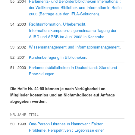
55
2004
Parlaments- und Behördenbibliotheken international :
der Weltkongress Bibliothek und Information in Berlin
2003 (Beiträge aus den IFLA-Sektionen)
.
54
2003
Rechtsinformation, Urheberrecht,
Informationskompetenz : gemeinsame Tagung der
AJBD und APBB im Juni 2003 in Karlsruhe
.
53
2002
Wissensmanagement und Informationsmanagement
.
52
2001
Kundenbefragung in Bibliotheken
.
51
2000
Parlamentsbibliotheken in Deutschland: Stand und
Entwicklungen
.
Die Hefte Nr. 44-50 können je nach Verfügbarkeit an
Mitglieder kostenlos und an Nichtmitglieder auf Anfrage
abgegeben werden:
NR.
JAHR
TITEL
50
1998
One-Person Libraries in Hannover : Fakten,
Probleme, Perspektiven ; Ergebnisse einer