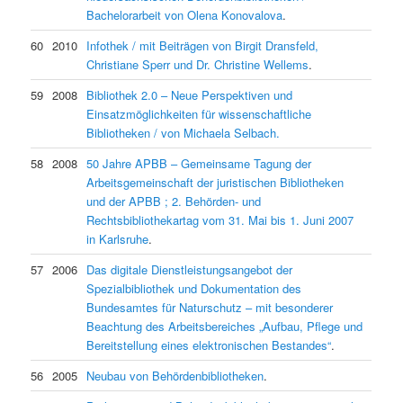
Bachelorarbeit von Olena Konovalova
.
60
2010
Infothek / mit Beiträgen von Birgit Dransfeld,
Christiane Sperr und Dr. Christine Wellems
.
59
2008
Bibliothek 2.0 – Neue Perspektiven und
Einsatzmöglichkeiten für wissenschaftliche
Bibliotheken / von Michaela Selbach.
58
2008
50 Jahre APBB – Gemeinsame Tagung der
Arbeitsgemeinschaft der juristischen Bibliotheken
und der APBB ; 2. Behörden- und
Rechtsbibliothekartag vom 31. Mai bis 1. Juni 2007
in Karlsruhe
.
57
2006
Das digitale Dienstleistungsangebot der
Spezialbibliothek und Dokumentation des
Bundesamtes für Naturschutz – mit besonderer
Beachtung des Arbeitsbereiches „Aufbau, Pflege und
Bereitstellung eines elektronischen Bestandes“
.
56
2005
Neubau von Behördenbibliotheken
.