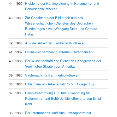
44
1990
Probleme der Katalogisierung in Parlaments- und
Behördenbibliotheken
43
1989
Zur Geschichte der Bibliothek und des
Wissenschaftlichen Dienstes des Deutschen
Bundestages / von Wolfgang Dietz und Gerhard
Hahn
42
1988
Aus der Arbeit der Landtagsbibliotheken
41
1987
Online-Recherchen in externen Datenbanken
40
1986
Der Wissenschaftliche Dienst des Kongresses der
Vereinigten Staaten von Amerika
39
1985
Systematik für Kammerbibliotheken
38
1984
Bildschirm am Arbeitsplatz / von Hildegard Ey
37
1983
Beispielsammlung zur RAK-Anwendung für
Parlaments- und Behördenbibliotheken / von Ernst
Kohl
36
1982
Der Informations- und Auskunftsapparat der