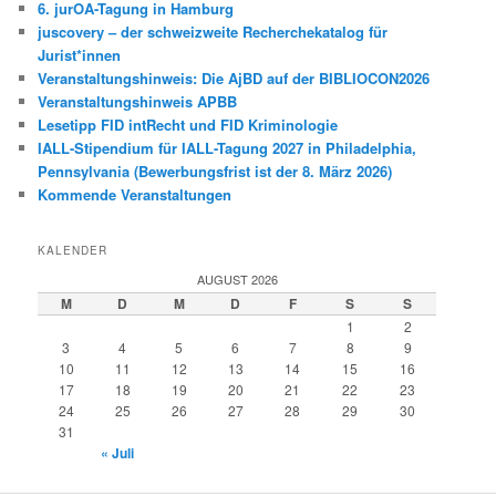
6. jurOA-Tagung in Hamburg
juscovery – der schweizweite Recherchekatalog für
Jurist*innen
Veranstaltungshinweis: Die AjBD auf der BIBLIOCON2026
Veranstaltungshinweis APBB
Lesetipp FID intRecht und FID Kriminologie
IALL-Stipendium für IALL-Tagung 2027 in Philadelphia,
Pennsylvania (Bewerbungsfrist ist der 8. März 2026)
Kommende Veranstaltungen
KALENDER
AUGUST 2026
M
D
M
D
F
S
S
1
2
3
4
5
6
7
8
9
10
11
12
13
14
15
16
17
18
19
20
21
22
23
24
25
26
27
28
29
30
31
« Juli