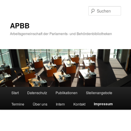
Zum
primären
Such
Inhalt
springen
APBB
Arbeitsgemeinschaft der Parlaments- und Behördenbibliotheken
Hauptmenü
Start
Datenschutz
Publikationen
Stellenangebote
Impressum
Termine
Über uns
Intern
Kontakt