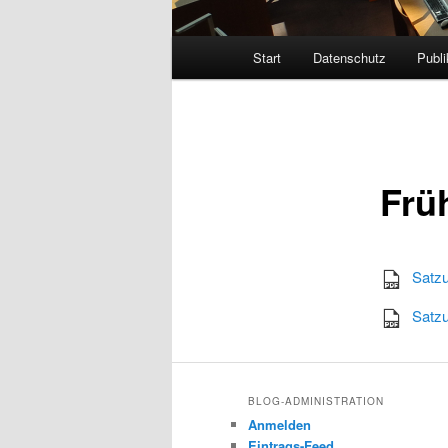
Hauptmenü
Start
Datenschutz
Publi
Frü
Satzu
Satzu
BLOG-ADMINISTRATION
Anmelden
Eintrags-Feed