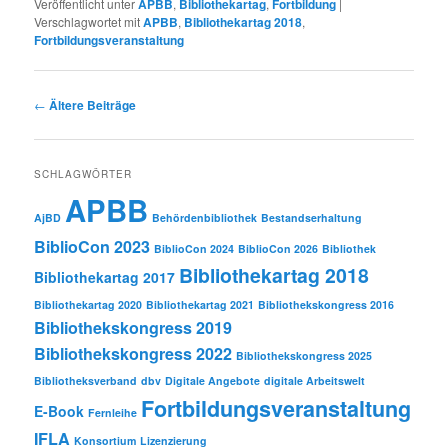
Veröffentlicht unter
APBB
,
Bibliothekartag
,
Fortbildung
|
Verschlagwortet mit
APBB
,
Bibliothekartag 2018
,
Fortbildungsveranstaltung
Beitragsnavigation
←
Ältere Beiträge
SCHLAGWÖRTER
APBB
AjBD
Behördenbibliothek
Bestandserhaltung
BiblioCon 2023
BiblioCon 2024
BiblioCon 2026
Bibliothek
Bibliothekartag 2018
Bibliothekartag 2017
Bibliothekartag 2020
Bibliothekartag 2021
Bibliothekskongress 2016
Bibliothekskongress 2019
Bibliothekskongress 2022
Bibliothekskongress 2025
Bibliotheksverband
dbv
Digitale Angebote
digitale Arbeitswelt
Fortbildungsveranstaltung
E-Book
Fernleihe
IFLA
Konsortium
Lizenzierung