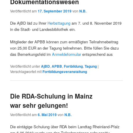
Dokumentationswesen
Veröffentlicht am
17. September 2019
von
N.B.
Die AjBD läd zu Ihrer
Herbsttagung
am 7. und 8. November 2019
in die Stadt‐ und Landesbibliothek ein.
Mitglieder der APBB können zum ermäßigten Teilnahmebeitrag
von 25,00 EUR an der Tagung teilnehmen. Bitte füllen Sie dazu
das Bemerkungsfeld im
Anmeldeformular
entsprechend aus
Veröffentlicht unter
AjBD
,
APBB
,
Fortbildung
,
Tagung
|
Verschlagwortet mit
Fortbildungsveranstaltung
Die RDA-Schulung in Mainz
war sehr gelungen!
Veröffentlicht am
6. Mai 2019
von
N.B.
Die eintägige Schulung über RDA beim Landtag Rheinland-Pfalz
am 6.06.2019 wurde von den Teilnehmerinnen sehr positiv