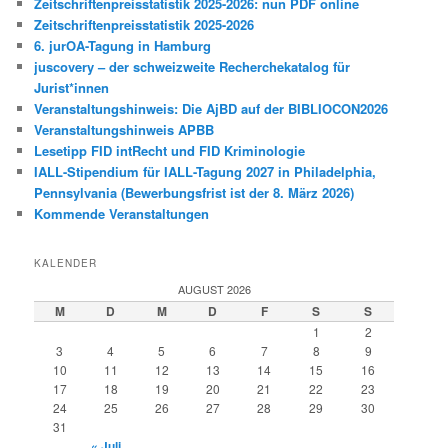
Zeitschriftenpreisstatistik 2025-2026: nun PDF online
Zeitschriftenpreisstatistik 2025-2026
6. jurOA-Tagung in Hamburg
juscovery – der schweizweite Recherchekatalog für
Jurist*innen
Veranstaltungshinweis: Die AjBD auf der BIBLIOCON2026
Veranstaltungshinweis APBB
Lesetipp FID intRecht und FID Kriminologie
IALL-Stipendium für IALL-Tagung 2027 in Philadelphia,
Pennsylvania (Bewerbungsfrist ist der 8. März 2026)
Kommende Veranstaltungen
KALENDER
AUGUST 2026
M
D
M
D
F
S
S
1
2
3
4
5
6
7
8
9
10
11
12
13
14
15
16
17
18
19
20
21
22
23
24
25
26
27
28
29
30
31
« Juli