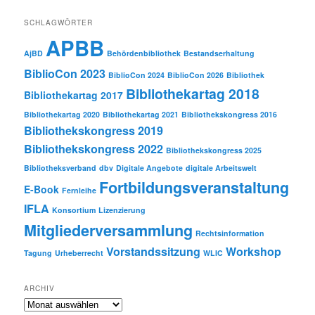
SCHLAGWÖRTER
APBB
AjBD
Behördenbibliothek
Bestandserhaltung
BiblioCon 2023
BiblioCon 2024
BiblioCon 2026
Bibliothek
Bibliothekartag 2018
Bibliothekartag 2017
Bibliothekartag 2020
Bibliothekartag 2021
Bibliothekskongress 2016
Bibliothekskongress 2019
Bibliothekskongress 2022
Bibliothekskongress 2025
Bibliotheksverband
dbv
Digitale Angebote
digitale Arbeitswelt
Fortbildungsveranstaltung
E-Book
Fernleihe
IFLA
Konsortium
Lizenzierung
Mitgliederversammlung
Rechtsinformation
Vorstandssitzung
Workshop
Tagung
Urheberrecht
WLIC
ARCHIV
Archiv