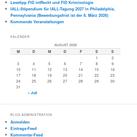
Lesetipp FID intRecht und FID Kriminologie
IALL-Stipendium für IALL-Tagung 2027 in Philadelphia,
Pennsylvania (Bewerbungsfrist ist der 8. März 2026)
Kommende Veranstaltungen
KALENDER
AUGUST 2026
M
D
M
D
F
S
S
1
2
3
4
5
6
7
8
9
10
11
12
13
14
15
16
17
18
19
20
21
22
23
24
25
26
27
28
29
30
31
« Juli
BLOG-ADMINISTRATION
Anmelden
Eintrags-Feed
Kommentar-Feed